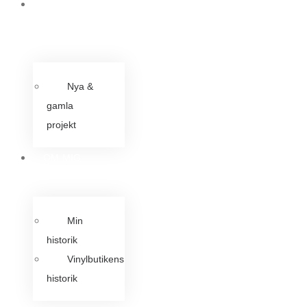
ARTIKLAR &
INLÄGG
Nya &
gamla
projekt
OM MIG
Min
historik
Vinylbutikens
historik