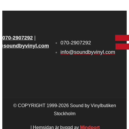
070‑2907292
|
Face
070‑2907292
o@soundbyvinyl.com
Inst
info@soundbyvinyl.com
© COPYRIGHT 1999-2026 Sound by Vinylbutiken
Stockholm
| Hemsidan är byggd av
Mindport