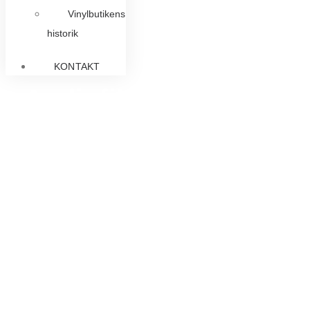
Vinylbutikens
historik
KONTAKT
Audiofila vinylskivor