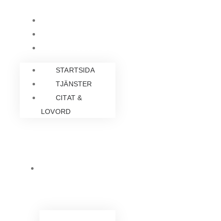
Hoppa
STARTSIDA
till
TJÄNSTER
innehåll
CITAT & LOVORD
STARTSIDA
TJÄNSTER
CITAT &
LOVORD
ARTIKLAR &
INLÄGG