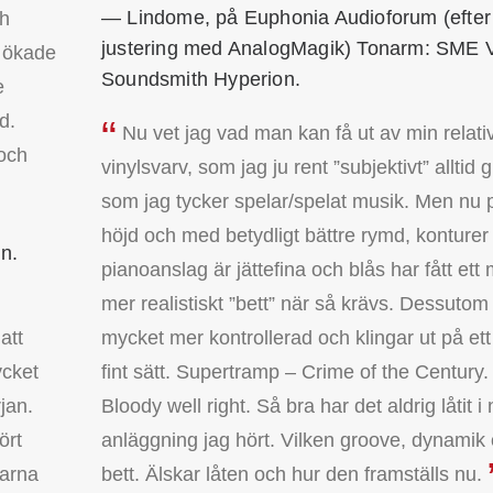
— Lindome, på Euphonia Audioforum (efter
ch
justering med AnalogMagik) Tonarm: SME V
n ökade
Soundsmith Hyperion.
e
d.
Nu vet jag vad man kan få ut av min relat
 och
vinylsvarv, som jag ju rent ”subjektivt” alltid g
som jag tycker spelar/spelat musik. Men nu 
höjd och med betydligt bättre rymd, konturer
n.
pianoanslag är jättefina och blås har fått ett
mer realistiskt ”bett” när så krävs. Dessutom
att
mycket mer kontrollerad och klingar ut på ett
ycket
fint sätt. Supertramp – Crime of the Century.
jan.
Bloody well right. Så bra har det aldrig låtit 
ört
anläggning jag hört. Vilken groove, dynamik 
garna
bett. Älskar låten och hur den framställs nu.