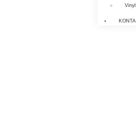
Vinyl
KONTA
iserad på
nde analogt