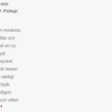
 min
. Pickup:
ivt modesta
illat och
på en ny
 på
 mycket
 är basen
 väldigt
 Spår
i någon
och vilket