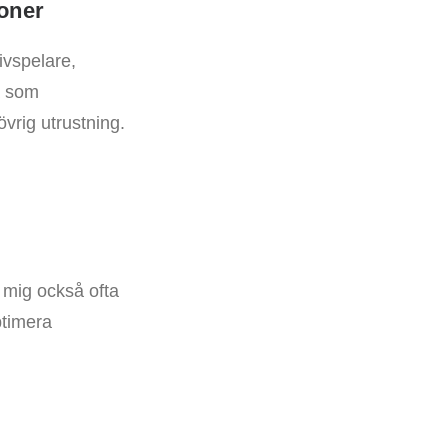
soner
kivspelare,
å som
vrig utrustning.
 mig också ofta
ptimera