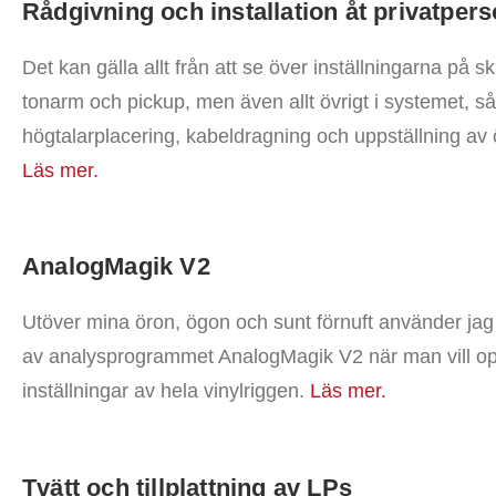
Rådgivning och installation åt privatper
Det kan gälla allt från att se över inställningarna på s
tonarm och pickup, men även allt övrigt i systemet, s
högtalarplacering, kabeldragning och uppställning av ö
Läs mer.
AnalogMagik V2
Utöver mina öron, ögon och sunt förnuft använder jag
av analysprogrammet AnalogMagik V2 när man vill o
inställningar av hela vinylriggen.
Läs mer.
Tvätt och tillplattning av LPs