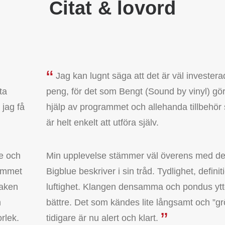
Citat & lovord
Jag kan lugnt säga att det är väl investera
ta
peng, för det som Bengt (Sound by vinyl) gö
 jag få
hjälp av programmet och allehanda tillbehör
är helt enkelt att utföra själv.
e och
Min upplevelse stämmer väl överens med d
rummet
Bigblue beskriver i sin tråd. Tydlighet, defini
saken
luftighet. Klangen densamma och pondus ytt
m
bättre. Det som kändes lite långsamt och ”grö
rlek.
tidigare är nu alert och klart.