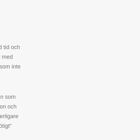
d tid och
r med
 som inte
en som
tion och
erligare
tigt”