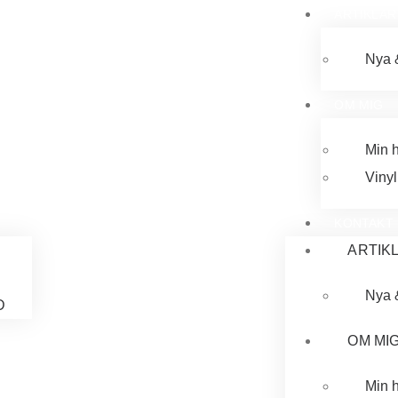
ARTIKLAR
Nya 
OM MIG
Min h
Vinyl
KONTAKT
ARTIK
Nya 
D
OM MI
Min h