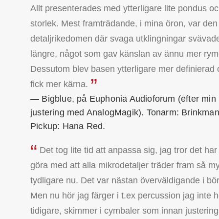
Allt presenterades med ytterligare lite pondus o
storlek. Mest framträdande, i mina öron, var de
detaljrikedomen där svaga utklingningar svävad
längre, något som gav känslan av ännu mer rym
Dessutom blev basen ytterligare mer definierad
fick mer kärna.
— Bigblue, på Euphonia Audioforum (efter min
justering med AnalogMagik). Tonarm: Brinkman
Pickup: Hana Red.
Det tog lite tid att anpassa sig, jag tror det har 
göra med att alla mikrodetaljer träder fram så m
tydligare nu. Det var nästan överväldigande i bör
Men nu hör jag färger i t.ex percussion jag inte h
tidigare, skimmer i cymbaler som innan justerin