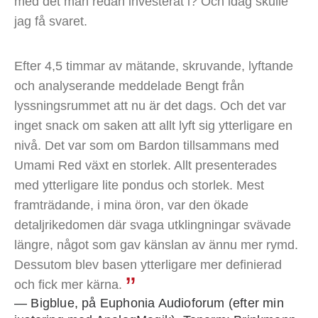
med det man redan investerat i? Och idag skulle
jag få svaret.
Efter 4,5 timmar av mätande, skruvande, lyftande
och analyserande meddelade Bengt från
lyssningsrummet att nu är det dags. Och det var
inget snack om saken att allt lyft sig ytterligare en
nivå. Det var som om Bardon tillsammans med
Umami Red växt en storlek. Allt presenterades
med ytterligare lite pondus och storlek. Mest
framträdande, i mina öron, var den ökade
detaljrikedomen där svaga utklingningar svävade
längre, något som gav känslan av ännu mer rymd.
Dessutom blev basen ytterligare mer definierad
och fick mer kärna.
— Bigblue, på Euphonia Audioforum (efter min