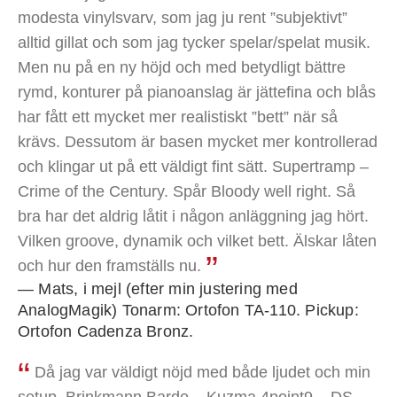
modesta vinylsvarv, som jag ju rent ”subjektivt”
alltid gillat och som jag tycker spelar/spelat musik.
Men nu på en ny höjd och med betydligt bättre
rymd, konturer på pianoanslag är jättefina och blås
har fått ett mycket mer realistiskt ”bett” när så
krävs. Dessutom är basen mycket mer kontrollerad
och klingar ut på ett väldigt fint sätt. Supertramp –
Crime of the Century. Spår Bloody well right. Så
bra har det aldrig låtit i någon anläggning jag hört.
Vilken groove, dynamik och vilket bett. Älskar låten
och hur den framställs nu.
— Mats, i mejl (efter min justering med
AnalogMagik) Tonarm: Ortofon TA-110. Pickup:
Ortofon Cadenza Bronz.
Då jag var väldigt nöjd med både ljudet och min