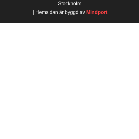
Stockholm
| Hemsidan är byggd av
Mindport
STARTSIDA
TJÄNSTER
CITAT & LOVORD
ARTIKLAR & INLÄGG
OM MIG
KONTAKT