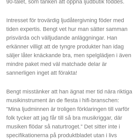
90-talet, som tanken att öppna ljudbutik föddes.
Intresset för trovärdig ljudåtergivning föder med
tiden expertis. Bengt vet hur man sätter samman
prisvärda och välljudande anläggningar. Han
erkänner villigt att de tyngre produkter han idag
säljer låter knäckande bra, men spelglädjen i även
mindre paket med väl matchade delar är
sannerligen inget att förakta!
Bengt misstänker att han ägnat mer tid nära riktiga
musikinstrument än de flesta i hifi-branschen:
”Mina ljudminnen är troligen förklaringen till varför
folk tycker att jag får till så bra musikriggar, där
musiken flödar så naturtroget.” Det sitter inte i
specifikationerna på produktbladet utan i livs