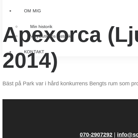
OM MIG
Apexorca (L
Min historik
Vinylbutikens historik
2014)
KONTAKT
Bäst på Park var i hård konkurrens Bengts rum som pr
070‑2907292
|
info@s