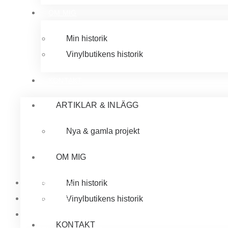
OM MIG
Min historik
Vinylbutikens historik
KONTAKT
ARTIKLAR & INLÄGG
Nya & gamla projekt
OM MIG
Min historik
STARTSIDA
Vinylbutikens historik
TJÄNSTER
CITAT & LOVORD
KONTAKT