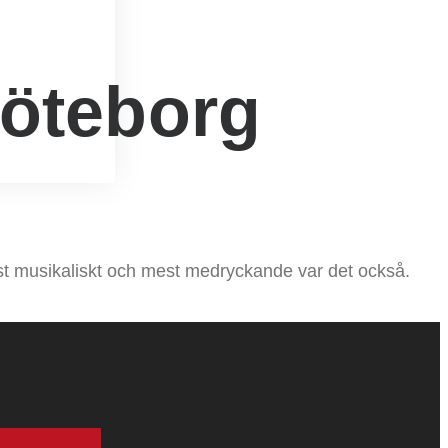
Göteborg
t musikaliskt och mest medryckande var det också.
k
Instagram