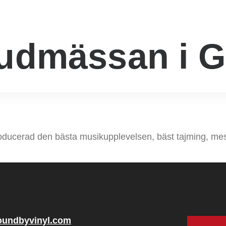
judmässan i 
oducerad den bästa musikupplevelsen, bäst tajming, mes
oundbyvinyl.com
Faceboo