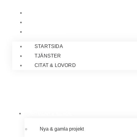
Hoppa
STARTSIDA
till
TJÄNSTER
innehåll
CITAT & LOVORD
STARTSIDA
TJÄNSTER
CITAT & LOVORD
ARTIKLAR & INLÄGG
Nya & gamla projekt