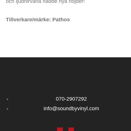
och ljudnirvana nådde nya höjder!
Tillverkare/märke: Pathos
070‑2907292
info@soundbyvinyl.com