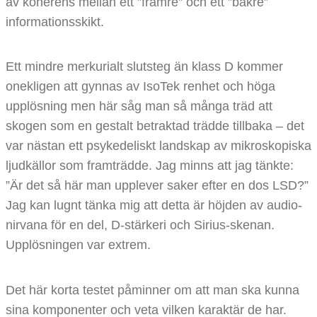
av koherens mellan ett ”främre” och ett ”bakre”
informationsskikt.
Ett mindre merkurialt slutsteg än klass D kommer
onekligen att gynnas av IsoTek renhet och höga
upplösning men här såg man så många träd att
skogen som en gestalt betraktad trädde tillbaka – det
var nästan ett psykedeliskt landskap av mikroskopiska
ljudkällor som framträdde. Jag minns att jag tänkte:
”Är det så här man upplever saker efter en dos LSD?”
Jag kan lugnt tänka mig att detta är höjden av audio-
nirvana för en del, D-stärkeri och Sirius-skenan.
Upplösningen var extrem.
Det här korta testet påminner om att man ska kunna
sina komponenter och veta vilken karaktär de har.