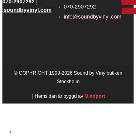
070‑2907292
|
Face
070‑2907292
o@soundbyvinyl.com
Inst
info@soundbyvinyl.com
© COPYRIGHT 1999-2026 Sound by Vinylbutiken
Stockholm
| Hemsidan är byggd av
Mindport
STARTSIDA