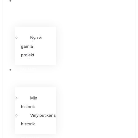
ARTIKLAR &
INLÄGG
Nya &
gamla
projekt
OM MIG
Min
historik
Vinylbutikens
historik