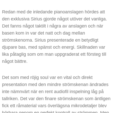
Redan med de inledande pianoanslagen hördes att
den exklusiva Sirius gjorde något utöver det vanliga.
Det fanns något taktilt i några av anslagen och när
basen kom in var det natt och dag mellan
strömskenorna. Sirius presenterade en betydligt
djupare bas, med spänst och energi. Skillnaden var
lika påtaglig som om man uppgraderat ett försteg till
något bättre.
Det som med röjig soul var en vital och direkt
presentation med den mindre strömskenan ändrades
inte nämnvärt när en rent audiofil inspelning låg på
tallriken. Det var den finare strömskenan som äntligen
fick ett råmaterial vars överlägsna mikrodetaljer blev
hörbara genom en perfekt kontroll av strömmen. Men