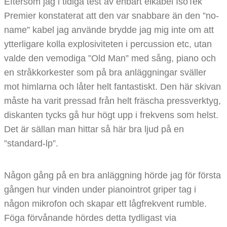
Eftersom jag i tidiga test av enbart elkabel IsoTek
Premier konstaterat att den var snabbare än den ”no-
name” kabel jag använde brydde jag mig inte om att
ytterligare kolla explosiviteten i percussion etc, utan
valde den vemodiga ”Old Man” med sång, piano och
en stråkkorkester som på bra anläggningar sväller
mot himlarna och låter helt fantastiskt. Den här skivan
måste ha varit pressad från helt fräscha pressverktyg,
diskanten tycks gå hur högt upp i frekvens som helst.
Det är sällan man hittar så här bra ljud på en
”standard-lp”.
Någon gång på en bra anläggning hörde jag för första
gången hur vinden under pianointrot griper tag i
någon mikrofon och skapar ett lågfrekvent rumble.
Föga förvånande hördes detta tydligast via