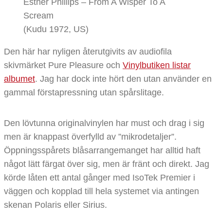
Esther Phillips – From A Wisper To A
Scream
(Kudu 1972, US)
Den här har nyligen återutgivits av audiofila
skivmärket Pure Pleasure och
Vinylbutiken listar
albumet
. Jag har dock inte hört den utan använder en
gammal förstapressning utan spårslitage.
Den lövtunna originalvinylen har must och drag i sig
men är knappast överfylld av ”mikrodetaljer”.
Öppningsspårets blåsarrangemanget har alltid haft
något lätt färgat över sig, men är fränt och direkt. Jag
körde låten ett antal gånger med IsoTek Premier i
väggen och kopplad till hela systemet via antingen
skenan Polaris eller Sirius.