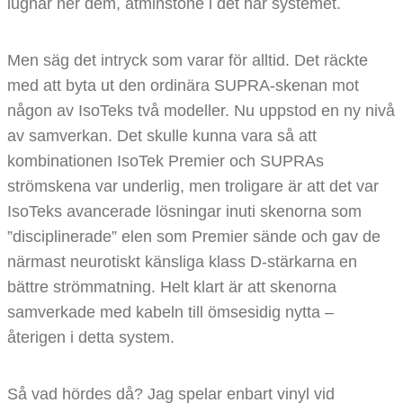
lugnar ner dem, åtminstone i det här systemet.
Men säg det intryck som varar för alltid. Det räckte
med att byta ut den ordinära SUPRA-skenan mot
någon av IsoTeks två modeller. Nu uppstod en ny nivå
av samverkan. Det skulle kunna vara så att
kombinationen IsoTek Premier och SUPRAs
strömskena var underlig, men troligare är att det var
IsoTeks avancerade lösningar inuti skenorna som
”disciplinerade” elen som Premier sände och gav de
närmast neurotiskt känsliga klass D-stärkarna en
bättre strömmatning. Helt klart är att skenorna
samverkade med kabeln till ömsesidig nytta –
återigen i detta system.
Så vad hördes då? Jag spelar enbart vinyl vid